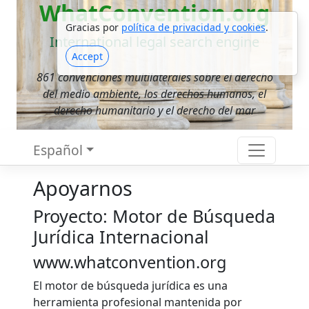
WhatConvention.org
Gracias por
política de privacidad y cookies
.
International legal search engine
Accept
861 convenciones multilaterales sobre el derecho
del medio ambiente, los derechos humanos, el
derecho humanitario y el derecho del mar
Español
Apoyarnos
Proyecto: Motor de Búsqueda
Jurídica Internacional
www.whatconvention.org
El motor de búsqueda jurídica es una
herramienta profesional mantenida por