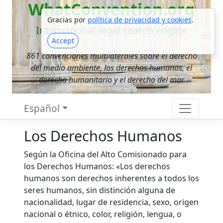
WhatConvention.org
Gracias por
política de privacidad y cookies
.
International legal search engine
Accept
861 convenciones multilaterales sobre el derecho
del medio ambiente, los derechos humanos, el
derecho humanitario y el derecho del mar
Español
Los Derechos Humanos
Según la Oficina del Alto Comisionado para
los Derechos Humanos: «Los derechos
humanos son derechos inherentes a todos los
seres humanos, sin distinción alguna de
nacionalidad, lugar de residencia, sexo, origen
nacional o étnico, color, religión, lengua, o