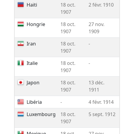
Haïti
18 oct.
2 févr. 1910
-
1907
Hongrie
18 oct.
27 nov.
Rése
1907
1909
Iran
18 oct.
-
-
1907
Italie
18 oct.
-
-
1907
Japon
18 oct.
13 déc.
Rése
1907
1911
Libéria
-
4 févr. 1914
-
Luxembourg
18 oct.
5 sept. 1912
-
1907
Mexique
18 oct.
27 nov.
-