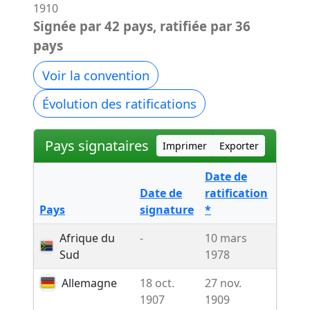
1910
Signée par 42 pays, ratifiée par 36
pays
Voir la convention
Évolution des ratifications
Pays signataires
Imprimer
Exporter
Date de
Date de
ratification
Réser
Pays
signature
*
Décla
Afrique du
-
10 mars
-
Sud
1978
Allemagne
18 oct.
27 nov.
Rése
1907
1909