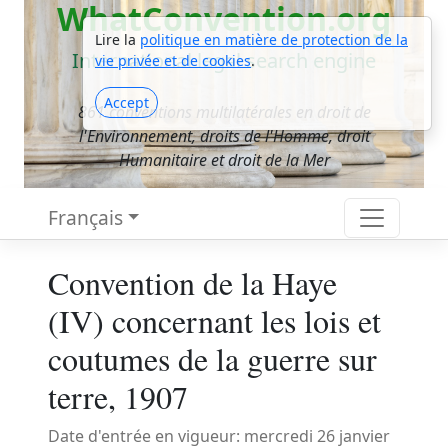
WhatConvention.org
Lire la
politique en matière de protection de la
International legal search engine
vie privée et de cookies
.
Accept
861 conventions multilatérales en droit de
l'Environnement, droits de l'Homme, droit
Humanitaire et droit de la Mer
Français
Convention de la Haye
(IV) concernant les lois et
coutumes de la guerre sur
terre, 1907
Date d'entrée en vigueur: mercredi 26 janvier