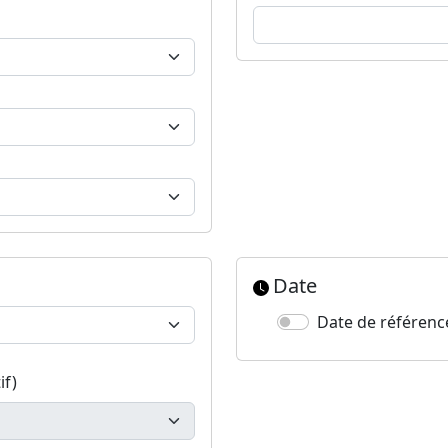
Date
Date de référenc
if)