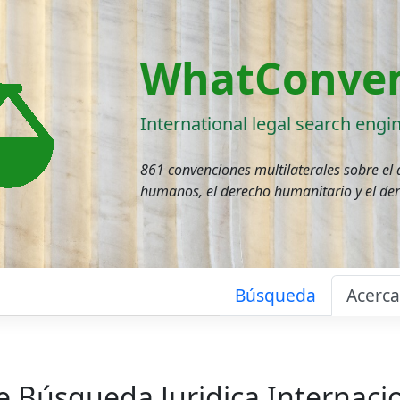
WhatConven
International legal search engi
861 convenciones multilaterales sobre el
humanos, el derecho humanitario y el de
Búsqueda
Acerc
e Búsqueda Juridica Internaci